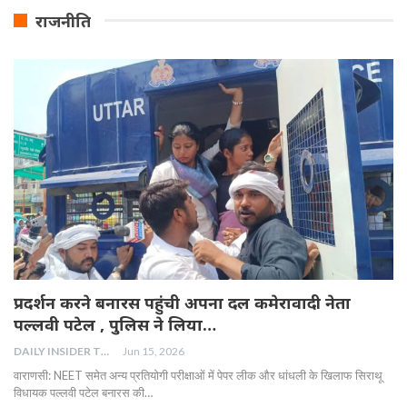
राजनीति
प्रदर्शन करने बनारस पहुंची अपना दल कमेरावादी नेता
पल्लवी पटेल , पुलिस ने लिया…
DAILY INSIDER TEAM
Jun 15, 2026
वाराणसी: NEET समेत अन्य प्रतियोगी परीक्षाओं में पेपर लीक और धांधली के खिलाफ सिराथू
विधायक पल्लवी पटेल बनारस की…