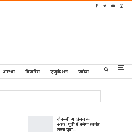
आस्‍था
बिजनेस
एजुकेशन
जॉब्‍स
जेन-जी आंदोलन का
असर: यूपी में बनेगा स्वतंत्र
राज्य युवा…