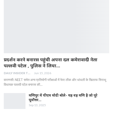
प्रदर्शन करने बनारस पहुंची अपना दल कमेरावादी नेता
पल्लवी पटेल , पुलिस ने लिया…
DAILY INSIDER TEAM
Jun 15, 2026
वाराणसी: NEET समेत अन्य प्रतियोगी परीक्षाओं में पेपर लीक और धांधली के खिलाफ सिराथू
विधायक पल्लवी पटेल बनारस की…
मणिपुर में पीएम मोदी बोले- यह वह मणि है जो पूरे
पूर्वोत्तर…
Sep 13, 2025