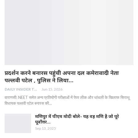
प्रदर्शन करने बनारस पहुंची अपना दल कमेरावादी नेता
पल्लवी पटेल , पुलिस ने लिया…
DAILY INSIDER TEAM
Jun 15, 2026
वाराणसी: NEET समेत अन्य प्रतियोगी परीक्षाओं में पेपर लीक और धांधली के खिलाफ सिराथू
विधायक पल्लवी पटेल बनारस की…
मणिपुर में पीएम मोदी बोले- यह वह मणि है जो पूरे
पूर्वोत्तर…
Sep 13, 2025