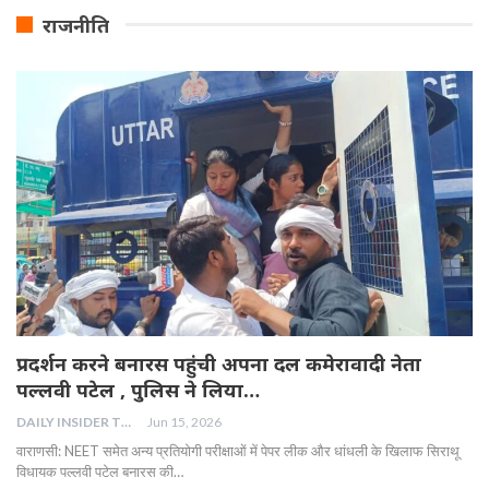
राजनीति
प्रदर्शन करने बनारस पहुंची अपना दल कमेरावादी नेता
पल्लवी पटेल , पुलिस ने लिया…
DAILY INSIDER TEAM
Jun 15, 2026
वाराणसी: NEET समेत अन्य प्रतियोगी परीक्षाओं में पेपर लीक और धांधली के खिलाफ सिराथू
विधायक पल्लवी पटेल बनारस की…