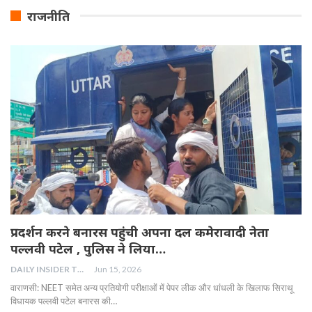
राजनीति
प्रदर्शन करने बनारस पहुंची अपना दल कमेरावादी नेता
पल्लवी पटेल , पुलिस ने लिया…
DAILY INSIDER TEAM
Jun 15, 2026
वाराणसी: NEET समेत अन्य प्रतियोगी परीक्षाओं में पेपर लीक और धांधली के खिलाफ सिराथू
विधायक पल्लवी पटेल बनारस की…