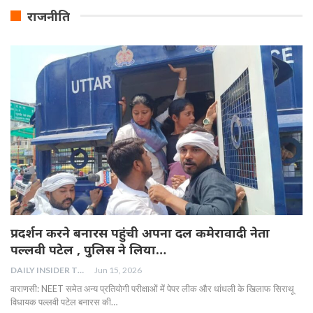
राजनीति
प्रदर्शन करने बनारस पहुंची अपना दल कमेरावादी नेता
पल्लवी पटेल , पुलिस ने लिया…
DAILY INSIDER TEAM
Jun 15, 2026
वाराणसी: NEET समेत अन्य प्रतियोगी परीक्षाओं में पेपर लीक और धांधली के खिलाफ सिराथू
विधायक पल्लवी पटेल बनारस की…