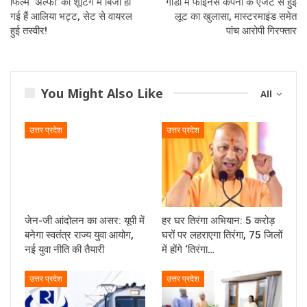
फिल्‍म ‘अल्‍फा’ की शूटिंग में बिजी हो
गोंडा में फाइनेंस कंपनी के एजेंट से हुई
गई हैं आलिया भट्ट, सेट से वायरल
लूट का खुलासा, मास्टरमाइंड समेत
हुई तस्वीर!
पांच आरोपी गिरफ्तार
You Might Also Like
All
उत्तर प्रदेश
उत्तर प्रदेश
जेन-जी आंदोलन का असर: यूपी में
हर घर तिरंगा अभियान: 5 करोड़
बनेगा स्वतंत्र राज्य युवा आयोग,
घरों पर लहराएगा तिरंगा, 75 जिलों
नई युवा नीति की तैयारी
में होंगे ‘तिरंगा…
उत्तर प्रदेश
उत्तर प्रदेश