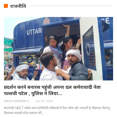
राजनीति
प्रदर्शन करने बनारस पहुंची अपना दल कमेरावादी नेता
पल्लवी पटेल , पुलिस ने लिया…
DAILY INSIDER TEAM
Jun 15, 2026
वाराणसी: NEET समेत अन्य प्रतियोगी परीक्षाओं में पेपर लीक और धांधली के खिलाफ सिराथू
विधायक पल्लवी पटेल बनारस की…