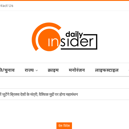
ntact Us
ि/चुनाव
राज्‍य
क्राइम
मनोरंजन
लाइफस्टाइल
 ब्रिक्स देशों के मंत्री, वैश्विक मुद्दों पर होगा महामंथन
देश विदेश
देश विदेश
देश विदेश
देश विदेश