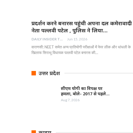
प्रदर्शन करने बनारस पहुंची अपना दल कमेरावादी
नेता पल्लवी पटेल , पुलिस ने लिया…
DAILY INSIDER TEAM
Jun 15, 2026
वाराणसी: NEET समेत अन्य प्रतियोगी परीक्षाओं में पेपर लीक और धांधली के
खिलाफ सिराथू विधायक पल्लवी पटेल बनारस की…
उत्तर प्रदेश
सीएम योगी का विपक्ष पर
हमला, बोले- 2017 से पहले…
Aug 7, 2026
क्राइम