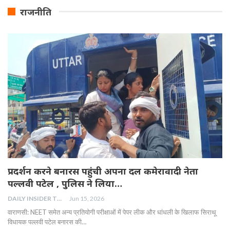
राजनीति
प्रदर्शन करने बनारस पहुंची अपना दल कमेरावादी नेता
पल्लवी पटेल , पुलिस ने लिया…
DAILY INSIDER TEAM
Jun 15, 2026
वाराणसी: NEET समेत अन्य प्रतियोगी परीक्षाओं में पेपर लीक और धांधली के खिलाफ सिराथू
विधायक पल्लवी पटेल बनारस की…