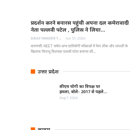
प्रदर्शन करने बनारस पहुंची अपना दल कमेरावादी
नेता पल्लवी पटेल , पुलिस ने लिया…
DAILY INSIDER TEAM
Jun 15, 2026
वाराणसी: NEET समेत अन्य प्रतियोगी परीक्षाओं में पेपर लीक और धांधली के
खिलाफ सिराथू विधायक पल्लवी पटेल बनारस की…
उत्तर प्रदेश
सीएम योगी का विपक्ष पर
हमला, बोले- 2017 से पहले…
Aug 7, 2026
क्राइम