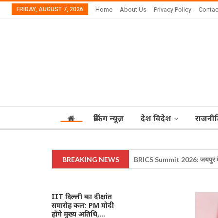
FRIDAY, AUGUST 7, 2026
Home
About Us
Privacy Policy
Contac
ब्रेकिंग न्यूज़
देश विदेश
राजनीत
BREAKING NEWS
राष्ट्रपति मुर्मू ने एंटी-पेपर लीक संश
IIT दिल्ली का दीक्षांत
समारोह कल: PM मोदी
होंगे मुख्य अतिथि,…