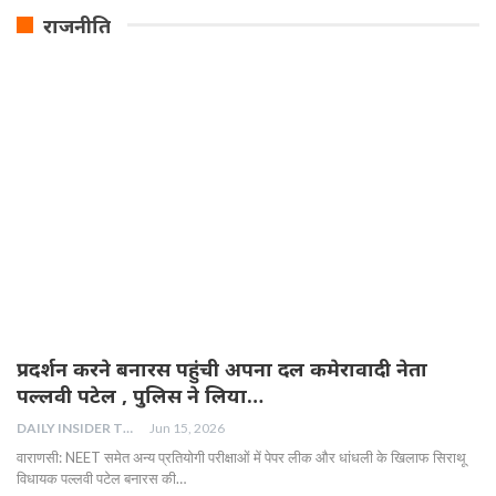
राजनीति
प्रदर्शन करने बनारस पहुंची अपना दल कमेरावादी नेता
पल्लवी पटेल , पुलिस ने लिया…
DAILY INSIDER TEAM
Jun 15, 2026
वाराणसी: NEET समेत अन्य प्रतियोगी परीक्षाओं में पेपर लीक और धांधली के खिलाफ सिराथू
विधायक पल्लवी पटेल बनारस की…