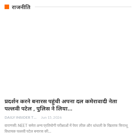
राजनीति
प्रदर्शन करने बनारस पहुंची अपना दल कमेरावादी नेता
पल्लवी पटेल , पुलिस ने लिया…
DAILY INSIDER TEAM
Jun 15, 2026
वाराणसी: NEET समेत अन्य प्रतियोगी परीक्षाओं में पेपर लीक और धांधली के खिलाफ सिराथू
विधायक पल्लवी पटेल बनारस की…