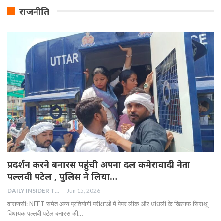
राजनीति
प्रदर्शन करने बनारस पहुंची अपना दल कमेरावादी नेता
पल्लवी पटेल , पुलिस ने लिया…
DAILY INSIDER TEAM
Jun 15, 2026
वाराणसी: NEET समेत अन्य प्रतियोगी परीक्षाओं में पेपर लीक और धांधली के खिलाफ सिराथू
विधायक पल्लवी पटेल बनारस की…