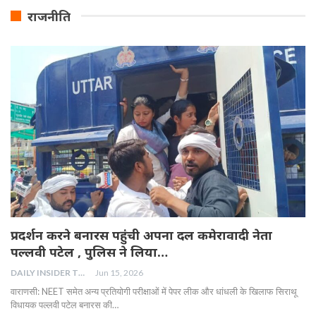
राजनीति
प्रदर्शन करने बनारस पहुंची अपना दल कमेरावादी नेता
पल्लवी पटेल , पुलिस ने लिया…
DAILY INSIDER TEAM
Jun 15, 2026
वाराणसी: NEET समेत अन्य प्रतियोगी परीक्षाओं में पेपर लीक और धांधली के खिलाफ सिराथू
विधायक पल्लवी पटेल बनारस की…