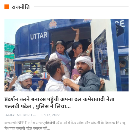
राजनीति
प्रदर्शन करने बनारस पहुंची अपना दल कमेरावादी नेता
पल्लवी पटेल , पुलिस ने लिया…
DAILY INSIDER TEAM
Jun 15, 2026
वाराणसी: NEET समेत अन्य प्रतियोगी परीक्षाओं में पेपर लीक और धांधली के खिलाफ सिराथू
विधायक पल्लवी पटेल बनारस की…