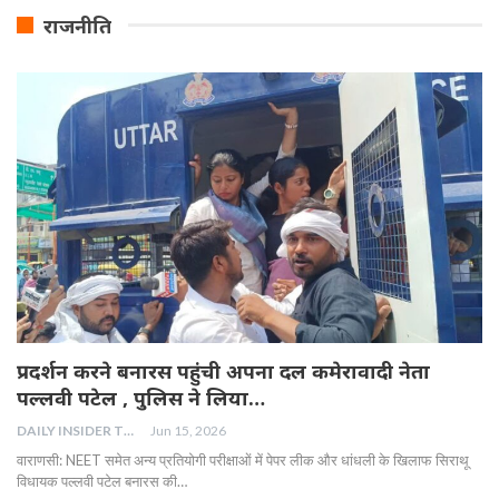
राजनीति
प्रदर्शन करने बनारस पहुंची अपना दल कमेरावादी नेता
पल्लवी पटेल , पुलिस ने लिया…
DAILY INSIDER TEAM
Jun 15, 2026
वाराणसी: NEET समेत अन्य प्रतियोगी परीक्षाओं में पेपर लीक और धांधली के खिलाफ सिराथू
विधायक पल्लवी पटेल बनारस की…