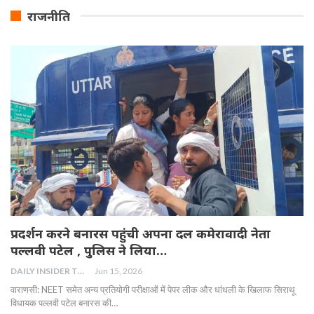
राजनीति
प्रदर्शन करने बनारस पहुंची अपना दल कमेरावादी नेता
पल्लवी पटेल , पुलिस ने लिया…
DAILY INSIDER TEAM
Jun 15, 2026
वाराणसी: NEET समेत अन्य प्रतियोगी परीक्षाओं में पेपर लीक और धांधली के खिलाफ सिराथू
विधायक पल्लवी पटेल बनारस की…