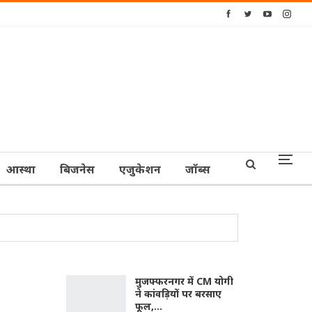
आस्‍था
बिजनेस
एजुकेशन
जॉब्‍स
मुजफ्फरनगर में CM योगी
ने कांवड़ियों पर बरसाए
फूल,…