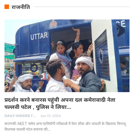
राजनीति
प्रदर्शन करने बनारस पहुंची अपना दल कमेरावादी नेता
पल्लवी पटेल , पुलिस ने लिया…
DAILY INSIDER TEAM
Jun 15, 2026
वाराणसी: NEET समेत अन्य प्रतियोगी परीक्षाओं में पेपर लीक और धांधली के खिलाफ सिराथू
विधायक पल्लवी पटेल बनारस की…