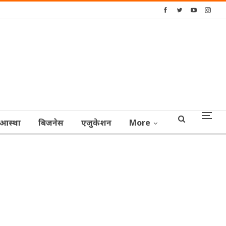
आस्‍था
बिजनेस
एजुकेशन
More