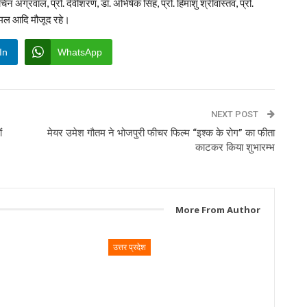
िन अग्रवाल, प्रो. देवीशरण, डॉ. अभिषेक सिंह, प्रो. हिमांशु श्रीवास्तव, प्रो.
, कमल आदि मौजूद रहे।
In
WhatsApp
NEXT POST
ं
मेयर उमेश गौतम ने भोजपुरी फीचर फिल्म “इश्क के रोग” का फीता
काटकर किया शुभारम्भ
More From Author
उत्तर प्रदेश