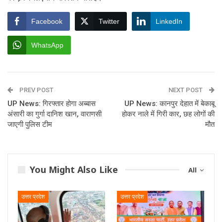
Facebook
Twitter
LinkedIn
WhatsApp
PREV POST
NEXT POST
UP News: गिरफ्तार होगा अब्बास
UP News: कानपुर देहात में बेकाबू
अंसारी का गुर्गा दानिश खान, वाराणसी
होकर नाले में गिरी कार, छह लोगों की
जाएगी पुलिस टीम
मौत
You Might Also Like
All
उत्तर प्रदेश
उत्तर प्रदेश