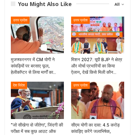
You Might Also Like
All
उत्तर प्रदेश
उत्तर प्रदेश
मुजफ्फरनगर में CM योगी ने
मिशन 2027: यूपी BJP ने क्षेत्र
कांवड़ियों पर बरसाए फूल,
और मोर्चा प्रभारियों का किया
हेलीकॉप्टर से लिया मार्गों का…
ऐलान, देखें किसे मिली कौन…
देश विदेश
उत्तर प्रदेश
”जो सीखेगा वो जीतेगा’, जिंदगी की
सीएम योगी का दावा: 4.5 करोड़
परीक्षा में सब कुछ आउट ऑफ
कांवड़िए करेंगे जलाभिषेक,