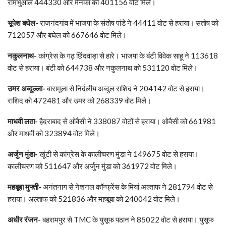
रामभुआल 444330 और मेनका को 401156 वोट मिले।
भूपेश बघेल-
राजनंदगांव में भाजपा के संतोष पांडे ने 44411 वोट से हराया। संतोष को
712057 और बघेल को 667646 वोट मिले।
नकुलनाथ-
कांग्रेस के गढ़ छिंदवाड़ा से हारे। भाजपा के बंटी विवेक साहू ने 113618
वोट से हराया। बंटी को 644738 और नकुलनाथ को 531120 वोट मिले।
उमर अब्दुल्ला-
बारामूला से निर्दलीय अब्दुल राशिद ने 204142 वोट से हराया।
राशिद को 472481 और उमर को 268339 वोट मिले।
माधवी लता-
हैदराबाद से ओवैसी ने 338087 वोटों से हराया। ओवैसी को 661981
और माधवी को 323894 वोट मिले।
अर्जुन मुंडा-
खूंटी से कांग्रेस के कालीचरण मुंडा ने 149675 वोट से हराया।
कालीचरण को 511647 और अर्जुन मुंडा को 361972 वोट मिले।
महबूबा मुफ्ती-
अनंतनाग से नेशनल कॉन्फ्रेंस के मियां अल्ताफ ने 281794 वोट से
हराया। अल्ताफ को 521836 और महबूबा को 240042 वोट मिले।
अधीर रंजन-
बहरामपुर से TMC के युसूफ पठान ने 85022 वोट से हराया। युसूफ