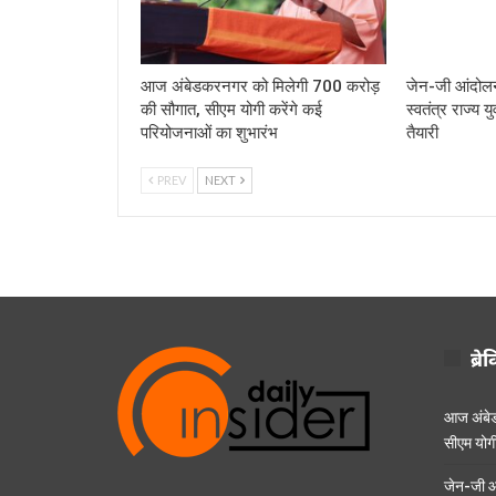
आज अंबेडकरनगर को मिलेगी 700 करोड़
जेन-जी आंदोलन 
की सौगात, सीएम योगी करेंगे कई
स्वतंत्र राज्य 
परियोजनाओं का शुभारंभ
तैयारी
PREV
NEXT
ब्रे
आज अंबेड
सीएम योगी
जेन-जी आं