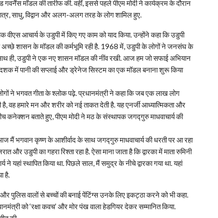
ड गवर्नेंस मॉडल की तारीफ की. वहीं, इससे पहले पीएम मोदी ने कार्यक्रम के दौरान
 छात्र, साधु, विद्वान और अलग-अलग तरह के लोग शामिल हुए.
धायक वीएस आचार्य के उडुपी में किए गए काम को याद किया. उन्होंने कहा कि उडुपी
अच्छे शासन के मॉडल की कर्मभूमि रही है. 1968 में, उडुपी के लोगों ने जनसंघ के
सके साथ ही, उडुपी ने एक नए शासन मॉडल की नींव रखी. आज हम जो सफाई अभियान
के दशक में पानी की सप्लाई और ड्रेनेज सिस्टम का एक मॉडल बनाना शुरू किया
लोगों ने भगवत गीता के श्लोक पढ़े. प्रधानमंत्री ने कहा कि जब एक लाख लोग
लती है, वह हमारे मन और शरीर को नई ताकत देती है. यह एनर्जी आध्यात्मिकता और
बीच कनेक्शन बताते हुए, पीएम मोदी ने मठ के संस्थापक जगद्गुरु माधवाचार्य की
 और आज मैं भगवान कृष्ण के आशीर्वाद के साथ जगद्गुरु माधवाचार्य की धरती पर आ रहा
जरात और उडुपी का गहरा रिश्ता रहा है. ऐसा माना जाता है कि द्वारका में माता रुमिनी
्य ने यहां स्थापित किया था. पिछले साल, मैं समुद्र के नीचे द्वारका गया था. यहां
ा है.
और पुलिस वालों से बच्चों की बनाई पेंटिंग्स उनके लिए इकट्ठा करने को भी कहा.
 प्रधानमंत्री को ‘रक्षा कवच’ और मोर पंख वाला हेडगियर देकर सम्मानित किया.
तचीत की.