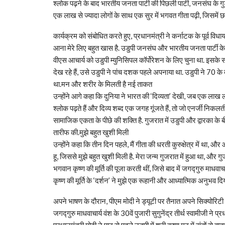
श्लोक पढ़ने के बाद भारतीय जनता पार्टी की पिछली पार्टी, जनसंघ के गु
एक लाख से ज्यादा लोगों के साथ एक सुर में भगवत गीता पढ़ी, जिसमें
कार्यक्रम को संबोधित करते हुए, प्रधानमंत्री ने कर्नाटक के पूर्व वि
आना मेरे लिए बहुत खास है. उडुपी जनसंघ और भारतीय जनता पार्टी के 
वीएस आचार्य को उडुपी म्युनिसिपल कॉर्पोरेशन के लिए चुना था. इ
देख रहे हैं, उसे उडुपी ने पांच दशक पहले अपनाया था. उडुपी ने 70 
था.मन और शरीर के मिलती है नई ताकत
उन्होंने आगे कहा कि दुनिया ने भारत की ‘दिव्यता’ देखी, जब एक लाख 
श्लोक पढ़ते हैं और दिव्य शब्द एक जगह गूंजते हैं, तो जो एनर्जी निक
सामाजिक एकता के पीछे की शक्ति है. गुजरात में उडुपी और द्वारका के 
तारीफ की.मुझे बहुत खुशी मिली
उन्होंने कहा कि तीन दिन पहले, मैं गीता की धरती कुरुक्षेत्र में था,
हू, जिससे मुझे बहुत खुशी मिली है. मेरा जन्म गुजरात में हुआ था, और गु
भगवान कृष्ण की मूर्ति की पूजा करती थीं, जिसे बाद में जगद्गुरु माधवाचार
कृष्ण की मूर्ति के ‘दर्शन’ ने मुझे एक रूहानी और आध्यात्मिक अनुभव दिय
अपने भाषण के दौरान, पीएम मोदी ने ड्यूटी पर तैनात अपने सिक्योरिटी 
जगद्गुरु माधवाचार्य वंश के 30वें पुजारी सुगुनेंद्र तीर्थ स्वामीजी ने
प्रधानमंत्री मोदी ने पाठ से पहले उडुपी में श्री कृष्ण मठ में संतों से बा